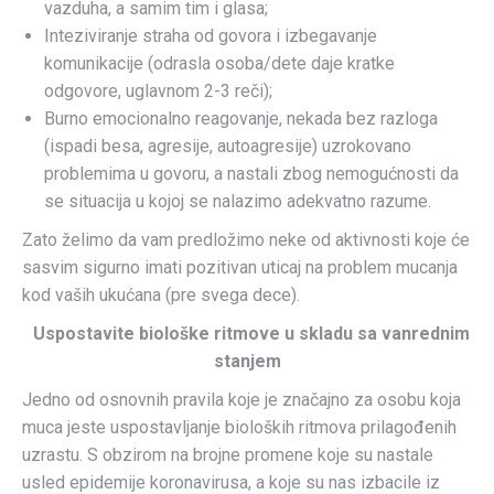
vazduha, a samim tim i glasa;
Inteziviranje straha od govora i izbegavanje
komunikacije (odrasla osoba/dete daje kratke
odgovore, uglavnom 2-3 reči);
Burno emocionalno reagovanje, nekada bez razloga
(ispadi besa, agresije, autoagresije) uzrokovano
problemima u govoru, a nastali zbog nemogućnosti da
se situacija u kojoj se nalazimo adekvatno razume.
Zato želimo da vam predložimo neke od aktivnosti koje će
sasvim sigurno imati pozitivan uticaj na problem mucanja
kod vaših ukućana (pre svega dece).
Uspostavite biolo
ške ritmove u skladu sa vanrednim
stanjem
Jedno od osnovnih pravila koje je značajno za osobu koja
muca jeste uspostavljanje bioloških ritmova prilagođenih
uzrastu. S obzirom na brojne promene koje su nastale
usled epidemije koronavirusa, a koje su nas izbacile iz