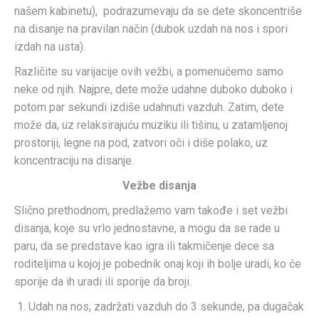
našem kabinetu), podrazumevaju da se dete skoncentriše
na disanje na pravilan način (dubok uzdah na nos i spori
izdah na usta).
Različite su varijacije ovih vežbi, a pomenućemo samo
neke od njih. Najpre, dete može udahne duboko duboko i
potom par sekundi izdiše udahnuti vazduh. Zatim, dete
može da, uz relaksirajuću muziku ili tišinu, u zatamljenoj
prostoriji, legne na pod, zatvori oči i diše polako, uz
koncentraciju na disanje.
Vežbe disanja
Slično prethodnom, predlažemo vam takođe i set vežbi
disanja, koje su vrlo jednostavne, a mogu da se rade u
paru, da se predstave kao igra ili takmičenje dece sa
roditeljima u kojoj je pobednik onaj koji ih bolje uradi, ko će
sporije da ih uradi ili sporije da broji.
Udah na nos, zadržati vazduh do 3 sekunde, pa dugačak