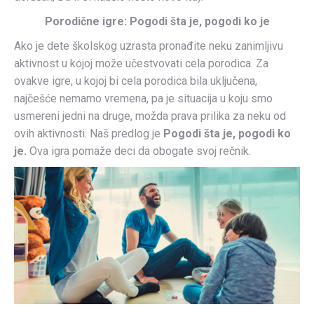
Porodične igre: Pogodi šta je, pogodi ko je
Ako je dete školskog uzrasta pronađite neku zanimljivu
aktivnost u kojoj može učestvovati cela porodica. Za
ovakve igre, u kojoj bi cela porodica bila uključena,
najčešće nemamo vremena, pa je situacija u koju smo
usmereni jedni na druge, možda prava prilika za neku od
ovih aktivnosti. Naš predlog je
Pogodi šta je, pogodi ko
je.
Ova igra pomaže deci da obogate svoj rečnik.