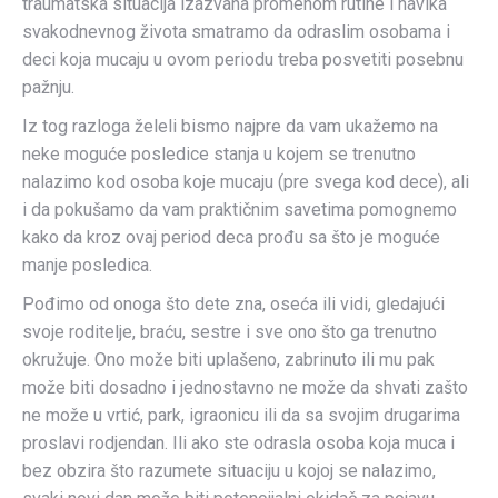
traumatska situacija izazvana promenom rutine i navika
svakodnevnog života smatramo da odraslim osobama i
deci koja mucaju u ovom periodu treba posvetiti posebnu
pažnju.
Iz tog razloga želeli bismo najpre da vam ukažemo na
neke moguće posledice stanja u kojem se trenutno
nalazimo kod osoba koje mucaju (pre svega kod dece), ali
i da pokušamo da vam praktičnim savetima pomognemo
kako da kroz ovaj period deca prođu sa što je moguće
manje posledica.
Pođimo od onoga što dete zna, oseća ili vidi, gledajući
svoje roditelje, braću, sestre i sve ono što ga trenutno
okružuje. Ono može biti uplašeno, zabrinuto ili mu pak
može biti dosadno i jednostavno ne može da shvati zašto
ne može u vrtić, park, igraonicu ili da sa svojim drugarima
proslavi rodjendan. Ili ako ste odrasla osoba koja muca i
bez obzira što razumete situaciju u kojoj se nalazimo,