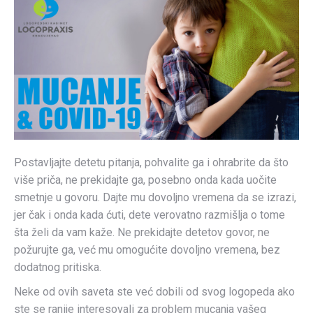
Postavljajte detetu pitanja, pohvalite ga i ohrabrite da što
više priča, ne prekidajte ga, posebno onda kada uočite
smetnje u govoru. Dajte mu dovoljno vremena da se izrazi,
jer čak i onda kada ćuti, dete verovatno razmišlja o tome
šta želi da vam kaže. Ne prekidajte detetov govor, ne
požurujte ga, već mu omogućite dovoljno vremena, bez
dodatnog pritiska.
Neke od ovih saveta ste već dobili od svog logopeda ako
ste se ranije interesovali za problem mucanja vašeg