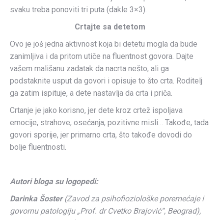
svaku treba ponoviti tri puta (dakle 3×3).
Crtajte sa detetom
Ovo je još jedna aktivnost koja bi detetu mogla da bude
zanimljiva i da pritom utiče na fluentnost govora. Dajte
vašem mališanu zadatak da nacrta nešto, ali ga
podstaknite usput da govori i opisuje to što crta. Roditelj
ga zatim ispituje, a dete nastavlja da crta i priča.
Crtanje je jako korisno, jer dete kroz crtež ispoljava
emocije, strahove, osećanja, pozitivne misli… Takođe, tada
govori sporije, jer primarno crta, što takođe dovodi do
bolje fluentnosti.
Autori bloga su logopedi:
Darinka Šoster
(Zavod za psihofioziološke poremećaje i
govornu patologiju „Prof. dr Cvetko Brajović“, Beograd),