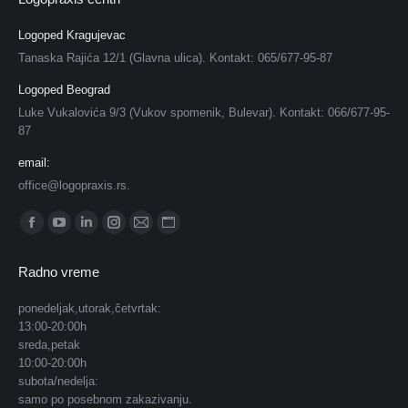
Logoped Kragujevac
Tanaska Rajića 12/1 (Glavna ulica). Kontakt: 065/677-95-87
Logoped Beograd
Luke Vukalovića 9/3 (Vukov spomenik, Bulevar). Kontakt: 066/677-95-
87
email:
office@logopraxis.rs.
Find us on:
Facebook
YouTube
Linkedin
Instagram
Mail
Website
page
page
page
page
page
page
Radno vreme
opens
opens
opens
opens
opens
opens
in
in
in
in
in
in
ponedeljak,utorak,četvrtak:
13:00-20:00h
new
new
new
new
new
new
sreda,petak
window
window
window
window
window
window
10:00-20:00h
subota/nedelja:
samo po posebnom zakazivanju.