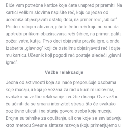
Biće vam potrebne kartice koje ćete unapred pripremiti. Na
kartici velikim slovima napišite reč, koju će jedan od
učesnika objašnjavati ostaloj deci, na primer reč: „šibice“.
Pri dnu, sitnijim slovima, pišete četiri reči koje ne sme da
upotrebi prilikom objašnjavanja reči šibice, na primer: paliti,
požar, vatra, kutija. Prvo deci objasnite pravila igre, a onda
izaberite „glavnog” koji će ostalima objašnjavati reč i dajte
mu karticu. Učesnik koji pogodi reč postaje sledeći „glavni
igrač“.
Vežbe relaksacije
Jedna od aktivnosti koja se inače preporučuje osobama
koje mucaju, a koja je vezana za rad u kućnim uslovima,
svakako su vežbe relaksacije i vežbe disanja. Ove vežbe
će učiniti da se smanji intenzitet stresa, što će svakako
pozitivno uticati i na stanje govora osoba koje mucaju.
Brojne su tehnike za opuštanje, ali one koje se savladavaju
kroz metodu Svesne sinteze razvoja (koju primenjujemo u