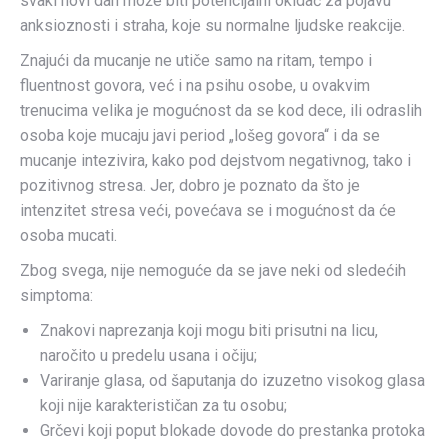
svaki novi dan može biti potencijalni okidač za pojavu
anksioznosti i straha, koje su normalne ljudske reakcije.
Znajući da mucanje ne utiče samo na ritam, tempo i
fluentnost govora, već i na psihu osobe, u ovakvim
trenucima velika je mogućnost da se kod dece, ili odraslih
osoba koje mucaju javi period „lošeg govora“ i da se
mucanje intezivira, kako pod dejstvom negativnog, tako i
pozitivnog stresa. Jer, dobro je poznato da što je
intenzitet stresa veći, povećava se i mogućnost da će
osoba mucati.
Zbog svega, nije nemoguće da se jave neki od sledećih
simptoma:
Znakovi naprezanja koji mogu biti prisutni na licu,
naročito u predelu usana i očiju;
Variranje glasa, od šaputanja do izuzetno visokog glasa
koji nije karakterističan za tu osobu;
Grčevi koji poput blokade dovode do prestanka protoka