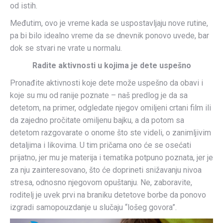
od istih.
Međutim, ovo je vreme kada se uspostavljaju nove rutine,
pa bi bilo idealno vreme da se dnevnik ponovo uvede, bar
dok se stvari ne vrate u normalu.
Radite aktivnosti u kojima je dete uspešno
Pronađite aktivnosti koje dete može uspešno da obavi i
koje su mu od ranije poznate – naš predlog je da sa
detetom, na primer, odgledate njegov omiljeni crtani film ili
da zajedno pročitate omiljenu bajku, a da potom sa
detetom razgovarate o onome što ste videli, o zanimljivim
detaljima i likovima. U tim pričama ono će se osećati
prijatno, jer mu je materija i tematika potpuno poznata, jer je
za nju zainteresovano, što će doprineti snižavanju nivoa
stresa, odnosno njegovom opuštanju. Ne, zaboravite,
roditelj je uvek prvi na braniku detetove borbe da ponovo
izgradi samopouzdanje u slučaju “lošeg govora”.