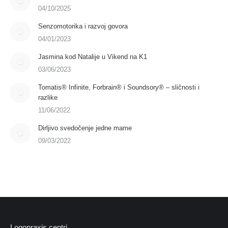
04/10/2025
Senzomotorika i razvoj govora
04/01/2023
Jasmina kod Natalije u Vikend na K1
03/06/2023
Tomatis® Infinite, Forbrain® i Soundsory® – sličnosti i
razlike
11/06/2022
Dirljivo svedočenje jedne mame
09/03/2022
Logopraxis centri