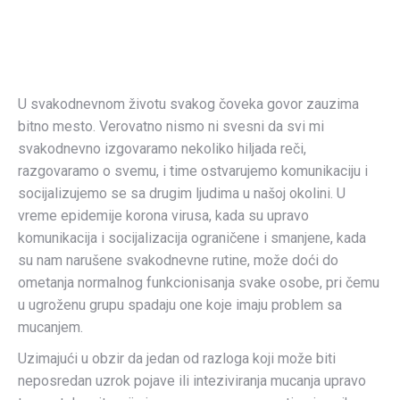
U svakodnevnom životu svakog čoveka govor zauzima
bitno mesto. Verovatno nismo ni svesni da svi mi
svakodnevno izgovaramo nekoliko hiljada reči,
razgovaramo o svemu, i time ostvarujemo komunikaciju i
socijalizujemo se sa drugim ljudima u našoj okolini. U
vreme epidemije korona virusa, kada su upravo
komunikacija i socijalizacija ograničene i smanjene, kada
su nam narušene svakodnevne rutine, može doći do
ometanja normalnog funkcionisanja svake osobe, pri čemu
u ugroženu grupu spadaju one koje imaju problem sa
mucanjem.
Uzimajući u obzir da jedan od razloga koji može biti
neposredan uzrok pojave ili inteziviranja mucanja upravo