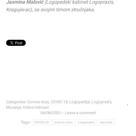
Jasmina Malović
(Logopedski kabinet Logopraxis,
Kragujevac), sa svojim timom stručnjaka.
Categories:
Corona virus
,
COVID-19
,
Logopedija
,
Logopraxis
,
Mucanje
,
Online tretmani
04/08/2020
Leave a comment
Tags:
COVID-19
korona virus
Logopraxis
mucanje