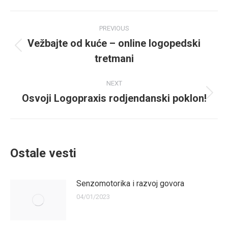
Post
PREVIOUS
navigation
Vežbajte od kuće – online logopedski
Previous
tretmani
post:
NEXT
Osvoji Logopraxis rodjendanski poklon!
Next
post:
Ostale vesti
Senzomotorika i razvoj govora
04/01/2023