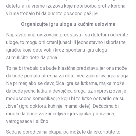
deteta, ali u vreme izazova koje nosi borba protiv korona
virusa trebalo bi da budete posebno pažljivi.
Organizujte igru uloga u kućnim uslovima
Napravite improvizovanu predstavu i sa detetom odredite
uloge, to mogu biti crtani junaci ili jednostavno iskoristite
igračke koje dete voli i kroz spontanu igru uloga
stimulišite dete da priča.
To ne bi trebala da bude klasična predstava, jer ona može
da bude pomalo stresna za dete, već zanimljiva igra uloga.
Na primer, ako se devojčica igra sa lutkama, majka može
da bude jedna lutka, a devojčica druga, uz improvizovanje
međusobne komunikacije koju bi te lutke ostvarile da su
„žive“ (igra doktora, kuhinje, mama-dete). Dečacima bi
mogla da bude za zanimljiva igra vojnika, policajaca,
vatrogasaca i slično.
Sada je porodica na okupu, pa možete da iskoristite to