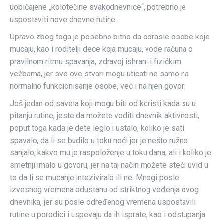
uobičajene „kolotečine svakodnevnice“, potrebno je
uspostaviti nove dnevne rutine.
Upravo zbog toga je posebno bitno da odrasle osobe koje
mucaju, kao i roditelji dece koja mucaju, vode računa o
pravilnom ritmu spavanja, zdravoj ishrani i fizičkim
vežbama, jer sve ove stvari mogu uticati ne samo na
normalno funkcionisanje osobe, već i na njen govor.
Još jedan od saveta koji mogu biti od koristi kada su u
pitanju rutine, jeste da možete voditi dnevnik aktivnosti,
poput toga kada je dete leglo i ustalo, koliko je sati
spavalo, da li se budilo u toku noći jer je nešto ružno
sanjalo, kakvo mu je raspoloženje u toku dana, ali i koliko je
smetnji imalo u govoru, jer na taj način možete steći uvid u
to da li se mucanje inteziviralo ili ne. Mnogi posle
izvesnog vremena odustanu od striktnog vođenja ovog
dnevnika, jer su posle određenog vremena uspostavili
rutine u porodici i uspevaju da ih isprate, kao i odstupanja