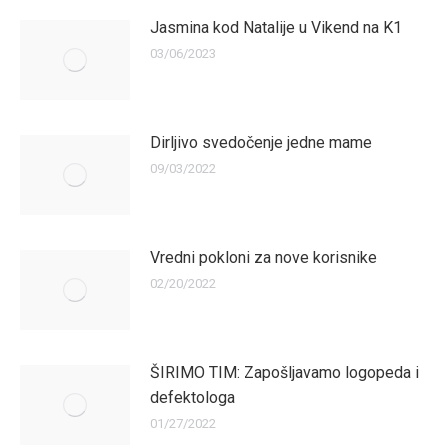
Jasmina kod Natalije u Vikend na K1
03/06/2023
Dirljivo svedočenje jedne mame
09/03/2022
Vredni pokloni za nove korisnike
02/20/2022
ŠIRIMO TIM: Zapošljavamo logopeda i
defektologa
01/27/2022