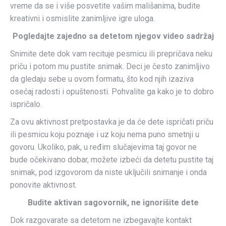
vreme da se i više posvetite vašim mališanima, budite
kreativni i osmislite zanimljive igre uloga.
Pogledajte zajedno sa detetom njegov video sadr
žaj
Snimite dete dok vam recituje pesmicu ili prepričava neku
priču i potom mu pustite snimak. Deci je često zanimljivo
da gledaju sebe u ovom formatu, što kod njih izaziva
osećaj radosti i opuštenosti. Pohvalite ga kako je to dobro
ispričalo.
Za ovu aktivnost pretpostavka je da će dete ispričati priču
ili pesmicu koju poznaje i uz koju nema puno smetnji u
govoru. Ukoliko, pak, u ređim slučajevima taj govor ne
bude očekivano dobar, možete izbeći da detetu pustite taj
snimak, pod izgovorom da niste uključili snimanje i onda
ponovite aktivnost.
Budite aktivan sagovornik, ne ignorišite dete
Dok razgovarate sa detetom ne izbegavajte kontakt