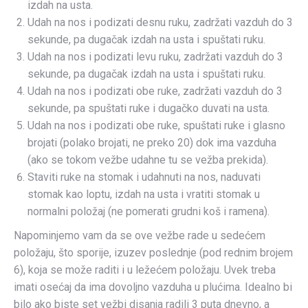
izdah na usta.
Udah na nos i podizati desnu ruku, zadržati vazduh do 3
sekunde, pa dugačak izdah na usta i spuštati ruku.
Udah na nos i podizati levu ruku, zadržati vazduh do 3
sekunde, pa dugačak izdah na usta i spuštati ruku.
Udah na nos i podizati obe ruke, zadržati vazduh do 3
sekunde, pa spuštati ruke i dugačko duvati na usta.
Udah na nos i podizati obe ruke, spuštati ruke i glasno
brojati (polako brojati, ne preko 20) dok ima vazduha
(ako se tokom vežbe udahne tu se vežba prekida).
Staviti ruke na stomak i udahnuti na nos, naduvati
stomak kao loptu, izdah na usta i vratiti stomak u
normalni položaj (ne pomerati grudni koš i ramena).
Napominjemo vam da se ove vežbe rade u sedećem
položaju, što sporije, izuzev poslednje (pod rednim brojem
6), koja se može raditi i u ležećem položaju. Uvek treba
imati osećaj da ima dovoljno vazduha u plućima. Idealno bi
bilo ako biste set vežbi disanja radili 3 puta dnevno, a