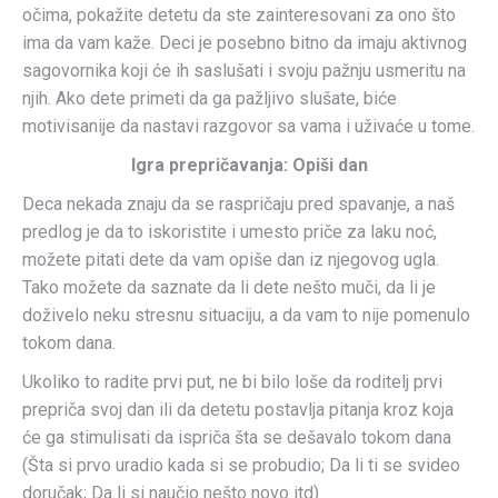
očima, pokažite detetu da ste zainteresovani za ono što
ima da vam kaže. Deci je posebno bitno da imaju aktivnog
sagovornika koji će ih saslušati i svoju pažnju usmeritu na
njih. Ako dete primeti da ga pažljivo slušate, biće
motivisanije da nastavi razgovor sa vama i uživaće u tome.
Igra prepričavanja: Opiši dan
Deca nekada znaju da se raspričaju pred spavanje, a naš
predlog je da to iskoristite i umesto priče za laku noć,
možete pitati dete da vam opiše dan iz njegovog ugla.
Tako možete da saznate da li dete nešto muči, da li je
doživelo neku stresnu situaciju, a da vam to nije pomenulo
tokom dana.
Ukoliko to radite prvi put, ne bi bilo loše da roditelj prvi
prepriča svoj dan ili da detetu postavlja pitanja kroz koja
će ga stimulisati da ispriča šta se dešavalo tokom dana
(Šta si prvo uradio kada si se probudio; Da li ti se svideo
doručak; Da li si naučio nešto novo itd).