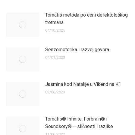
Tomatis metoda po ceni defektološkog
tretmana
04/10/2025
Senzomotorika i razvoj govora
04/01/2023
Jasmina kod Natalije u Vikend na K1
03/06/2023
Tomatis® Infinite, Forbrain® i
Soundsory® – sličnosti i razlike
11/06/2022