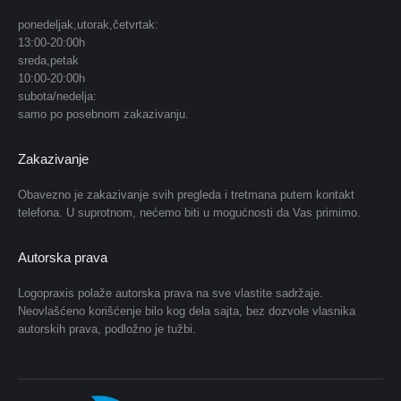
in
in
in
in
in
in
ponedeljak,utorak,četvrtak:
13:00-20:00h
new
new
new
new
new
new
sreda,petak
window
window
window
window
window
window
10:00-20:00h
subota/nedelja:
samo po posebnom zakazivanju.
Zakazivanje
Obavezno je zakazivanje svih pregleda i tretmana putem kontakt
telefona. U suprotnom, nećemo biti u mogućnosti da Vas primimo.
Autorska prava
Logopraxis polaže autorska prava na sve vlastite sadržaje.
Neovlašćeno korišćenje bilo kog dela sajta, bez dozvole vlasnika
autorskih prava, podložno je tužbi.