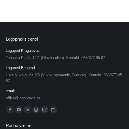
Logopraxis centri
Logoped Kragujevac
Tanaska Rajića 12/1 (Glavna ulica). Kontakt: 065/677-95-87
Logoped Beograd
Luke Vukalovića 9/3 (Vukov spomenik, Bulevar). Kontakt: 066/677-95-
87
email:
office@logopraxis.rs.
Find us on:
Facebook
YouTube
Linkedin
Instagram
Mail
Website
page
page
page
page
page
page
Radno vreme
opens
opens
opens
opens
opens
opens