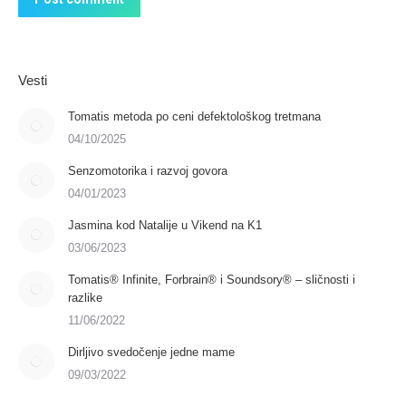
Vesti
Tomatis metoda po ceni defektološkog tretmana
04/10/2025
Senzomotorika i razvoj govora
04/01/2023
Jasmina kod Natalije u Vikend na K1
03/06/2023
Tomatis® Infinite, Forbrain® i Soundsory® – sličnosti i
razlike
11/06/2022
Dirljivo svedočenje jedne mame
09/03/2022