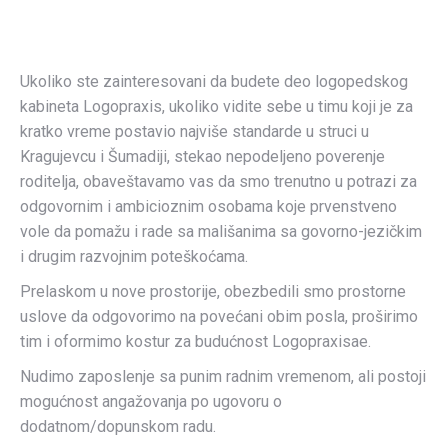
Ukoliko ste zainteresovani da budete deo logopedskog
kabineta Logopraxis, ukoliko vidite sebe u timu koji je za
kratko vreme postavio najviše standarde u struci u
Kragujevcu i Šumadiji, stekao nepodeljeno poverenje
roditelja, obaveštavamo vas da smo trenutno u potrazi za
odgovornim i ambicioznim osobama koje prvenstveno
vole da pomažu i rade sa mališanima sa govorno-jezičkim
i drugim razvojnim poteškoćama.
Prelaskom u nove prostorije, obezbedili smo prostorne
uslove da odgovorimo na povećani obim posla, proširimo
tim i oformimo kostur za budućnost Logopraxisae.
Nudimo zaposlenje sa punim radnim vremenom, ali postoji
mogućnost angažovanja po ugovoru o
dodatnom/dopunskom radu.