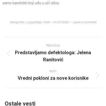
samo kandidati koji uđu u uži izbor.
Categories:
Logopedija
,
Vesti
01/27/2022
Leave a comment
Post
PREVIOUS
navigation
Predstavljamo defektologa: Jelena
Previous
Ranitović
post:
NEXT
Vredni pokloni za nove korisnike
Next
post:
Ostale vesti