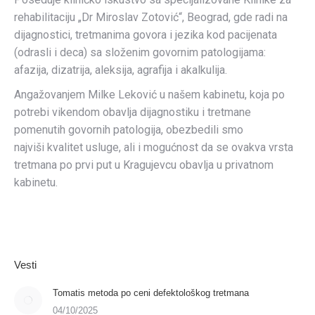
rehabilitaciju „Dr Miroslav Zotović“, Beograd, gde radi na
dijagnostici, tretmanima govora i jezika kod pacijenata
(odrasli i deca) sa složenim govornim patologijama:
afazija, dizatrija, aleksija, agrafija i akalkulija.
Angažovanjem Milke Leković u našem kabinetu, koja po
potrebi vikendom obavlja dijagnostiku i tretmane
pomenutih govornih patologija, obezbedili smo
najviši kvalitet usluge, ali i mogućnost da se ovakva vrsta
tretmana po prvi put u Kragujevcu obavlja u privatnom
kabinetu.
Vesti
Tomatis metoda po ceni defektološkog tretmana
04/10/2025