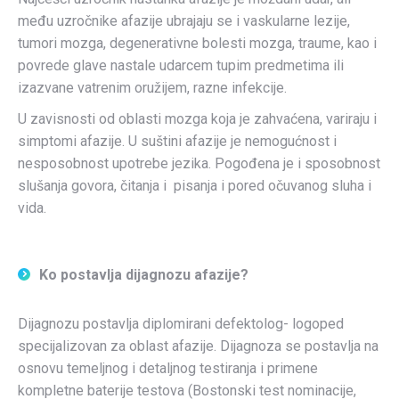
među uzročnike afazije ubrajaju se i vaskularne lezije,
tumori mozga, degenerativne bolesti mozga, traume, kao i
povrede glave nastale udarcem tupim predmetima ili
izazvane vatrenim oružijem, razne infekcije.
U zavisnosti od oblasti mozga koja je zahvaćena, variraju i
simptomi afazije. U suštini afazije je nemogućnost i
nesposobnost upotrebe jezika. Pogođena je i sposobnost
slušanja govora, čitanja i pisanja i pored očuvanog sluha i
vida.
Ko postavlja dijagnozu afazije?
Dijagnozu postavlja diplomirani defektolog- logoped
specijalizovan za oblast afazije. Dijagnoza se postavlja na
osnovu temeljnog i detaljnog testiranja i primene
kompletne baterije testova (Bostonski test nominacije,