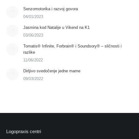
Senzomotorika i razvoj govora
04/01/2023
Jasmina kod Natalije u Vikend na K1
03/06/2023
Tomatis® Infinite, Forbrain® i Soundsory® – sličnosti i
razlike
11/06/2022
Dirljivo svedočenje jedne mame
09/03/2022
Logopraxis centri