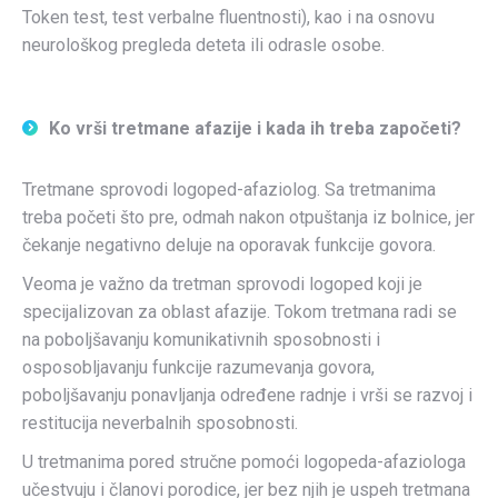
Token test, test verbalne fluentnosti), kao i na osnovu
neurološkog pregleda deteta ili odrasle osobe.
Ko vrši tretmane afazije i kada ih treba započeti?
Tretmane sprovodi logoped-afaziolog. Sa tretmanima
treba početi što pre, odmah nakon otpuštanja iz bolnice, jer
čekanje negativno deluje na oporavak funkcije govora.
Veoma je važno da tretman sprovodi logoped koji je
specijalizovan za oblast afazije. Tokom tretmana radi se
na poboljšavanju komunikativnih sposobnosti i
osposobljavanju funkcije razumevanja govora,
poboljšavanju ponavljanja određene radnje i vrši se razvoj i
restitucija neverbalnih sposobnosti.
U tretmanima pored stručne pomoći logopeda-afaziologa
učestvuju i članovi porodice, jer bez njih je uspeh tretmana