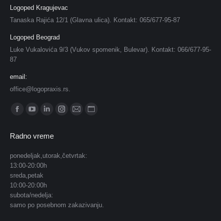
Logoped Kragujevac
Tanaska Rajića 12/1 (Glavna ulica). Kontakt: 065/677-95-87
Logoped Beograd
Luke Vukalovića 9/3 (Vukov spomenik, Bulevar). Kontakt: 066/677-95-
87
email:
office@logopraxis.rs.
Find us on:
Facebook
YouTube
Linkedin
Instagram
Mail
Website
page
page
page
page
page
page
Radno vreme
opens
opens
opens
opens
opens
opens
in
in
in
in
in
in
ponedeljak,utorak,četvrtak:
13:00-20:00h
new
new
new
new
new
new
sreda,petak
window
window
window
window
window
window
10:00-20:00h
subota/nedelja:
samo po posebnom zakazivanju.