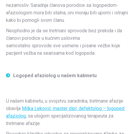
nezamisliv. Saradnja članova porodice sa logopedom-
afaziologom mora biti stalna, oni moraju biti uporni i istrajni
kako bi pomogli svom članu.
Neophodno je da se tretmani sprovode bez prekida i da
članovi porodice u kućnim uslovima
samostalno sprovode sve usmene i pisane vežbe koje
pacijent vežba na seansama kod logopeda.
Logoped afaziolog u našem kabinetu
U našem kabinetu, u svojstvu saradnika, tretmane afazije
obavlja
Milka Leković, master dipl. defektolog – logoped
afaziolog
, sa ulogom specijalizovanog terapeuta za
tretmane afazije.
Poseduje kliničko iskustvo sa specijalizovane Klinike za