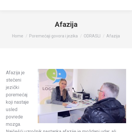
Afazija
You are here:
Home
Poremećaji govora i jezika
ODRASLI
Afazija
Afazija je
stečeni
jezički
poremećaj
koji nastaje
usled
povrede
mozga.
Najčešći uzročnik nastanka afazije je moždani udar, ali