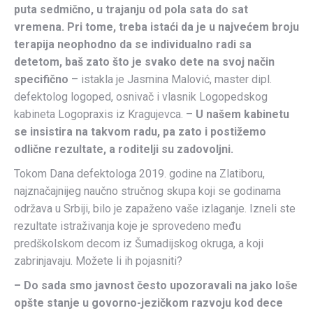
puta sedmično, u trajanju od pola sata do sat
vremena. Pri tome, treba istaći da je u najvećem broju
terapija neophodno da se individualno radi sa
detetom, baš zato što je svako dete na svoj način
specifično
– istakla je Jasmina Malović, master dipl.
defektolog logoped, osnivač i vlasnik Logopedskog
kabineta Logopraxis iz Kragujevca. –
U našem kabinetu
se insistira na takvom radu, pa zato i postižemo
odlične rezultate, a roditelji su zadovoljni.
Tokom Dana defektologa 2019. godine na Zlatiboru,
najznačajnijeg naučno stručnog skupa koji se godinama
održava u Srbiji, bilo je zapaženo vaše izlaganje. Izneli ste
rezultate istraživanja koje je sprovedeno među
predškolskom decom iz Šumadijskog okruga, a koji
zabrinjavaju. Možete li ih pojasniti?
– Do sada smo javnost često upozoravali na jako loše
opšte stanje u govorno-jezičkom razvoju kod dece