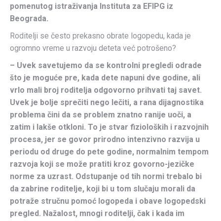
pomenutog istraživanja Instituta za EFIPG iz
Beograda.
Roditelji se često prekasno obrate logopedu, kada je
ogromno vreme u razvoju deteta već potrošeno?
– Uvek savetujemo da se kontrolni pregledi odrade
što je moguće pre, kada dete napuni dve godine, ali
vrlo mali broj roditelja odgovorno prihvati taj savet.
Uvek je bolje sprečiti nego lečiti, a rana dijagnostika
problema čini da se problem znatno ranije uoči, a
zatim i lakše otkloni. To je stvar fizioloških i razvojnih
procesa, jer se govor prirodno intenzivno razvija u
periodu od druge do pete godine, normalnim tempom
razvoja koji se može pratiti kroz govorno-jezičke
norme za uzrast. Odstupanje od tih normi trebalo bi
da zabrine roditelje, koji bi u tom slučaju morali da
potraže stručnu pomoć logopeda i obave logopedski
pregled. Nažalost, mnogi roditelji, čak i kada im