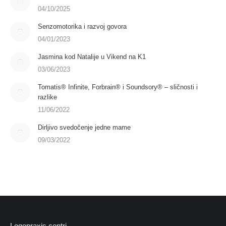
04/10/2025
Senzomotorika i razvoj govora
04/01/2023
Jasmina kod Natalije u Vikend na K1
03/06/2023
Tomatis® Infinite, Forbrain® i Soundsory® – sličnosti i
razlike
11/06/2022
Dirljivo svedočenje jedne mame
09/03/2022
Logopraxis centri