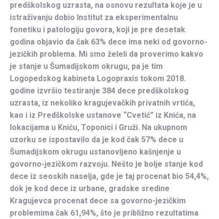
predškolskog uzrasta, na osnovu rezultata koje je u
istraživanju dobio Institut za eksperimentalnu
fonetiku i patologiju govora, koji je pre desetak
godina objavio da čak 63% dece ima neki od govorno-
jezičkih problema. Mi smo želeli da proverimo kakvo
je stanje u Šumadijskom okrugu, pa je tim
Logopedskog kabineta Logopraxis tokom 2018.
godine izvršio testiranje 384 dece predškolskog
uzrasta, iz nekoliko kragujevačkih privatnih vrtića,
kao i iz Predškolske ustanove “Cvetić” iz Knića, na
lokacijama u Kniću, Toponici i Gruži. Na ukupnom
uzorku se ispostavilo da je kod čak 57% dece u
Šumadijskom okrugu ustanovljeno kašnjenje u
govorno-jezičkom razvoju. Nešto je bolje stanje kod
dece iz seoskih naselja, gde je taj procenat bio 54,4%,
dok je kod dece iz urbane, gradske sredine
Kragujevca procenat dece sa govorno-jezičkim
problemima čak 61,94%, što je približno rezultatima