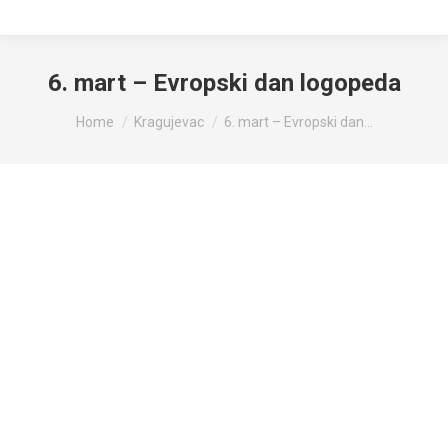
6. mart – Evropski dan logopeda
You are here:
Home
Kragujevac
6. mart – Evropski dan…