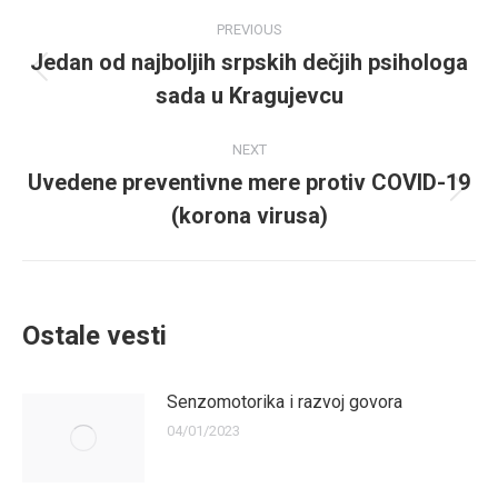
Post
PREVIOUS
navigation
Jedan od najboljih srpskih dečjih psihologa
Previous
sada u Kragujevcu
post:
NEXT
Uvedene preventivne mere protiv COVID-19
Next
(korona virusa)
post:
Ostale vesti
Senzomotorika i razvoj govora
04/01/2023