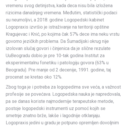
vremenu svog detinjstva, kada deca nisu bila izložena
rizicima današnjeg vremena. Međutim, statistički podaci
su neumoljivi, a 2018. godine Logopedski kabinet
Logopraxis izvršio je istraživanje na teritoriji opštine
Kragujevac i Knić, po kojima čak 57% dece ima neku vrstu
govorno jezičkih problema. Da Šumadijski okrug nije
izolovan slučaj govori i činjenica da je slične rezulate
UuBeogradu dobio je pre 10-tak godina Institut za
eksperimentalnu fonetiku i patologiju govora (63% u
Beogradu). Pre manje od 2 decenije, 1991. godine, taj
procenat se kretao oko 12%.
Zbog toga je i potreba za logopedima sve veća, a važnost
profesije se povećava. Logopedska nauka je napredovala,
pa se danas koriste najmodernije terapeutske metode,
postoje logopedski instrumenti uz pomoć kojih se
smetnje znatno brže, lakše i lagodnije otklanjaju.
Logopraxis jedini u gradu je potpuno opremljen dovoljnim