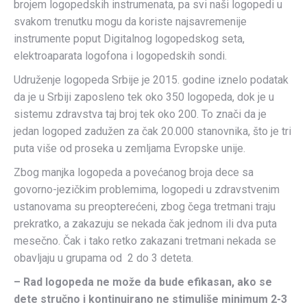
brojem logopedskih instrumenata, pa svi naši logopedi u
svakom trenutku mogu da koriste najsavremenije
instrumente poput Digitalnog logopedskog seta,
elektroaparata logofona i logopedskih sondi.
Udruženje logopeda Srbije je 2015. godine iznelo podatak
da je u Srbiji zaposleno tek oko 350 logopeda, dok je u
sistemu zdravstva taj broj tek oko 200. To znači da je
jedan logoped zadužen za čak 20.000 stanovnika, što je tri
puta više od proseka u zemljama Evropske unije.
Zbog manjka logopeda a povećanog broja dece sa
govorno-jezičkim problemima, logopedi u zdravstvenim
ustanovama su preopterećeni, zbog čega tretmani traju
prekratko, a zakazuju se nekada čak jednom ili dva puta
mesečno. Čak i tako retko zakazani tretmani nekada se
obavljaju u grupama od 2 do 3 deteta.
– Rad logopeda ne može da bude efikasan, ako se
dete stručno i kontinuirano ne stimuliše minimum 2-3