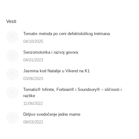
Vesti
Tomatis metoda po ceni defektološkog tretmana
04/10/2025
Senzomotorika i razvoj govora
04/01/2023
Jasmina kod Natalije u Vikend na K1
03/06/2023
Tomatis® Infinite, Forbrain® i Soundsory® – sličnosti i
razlike
11/06/2022
Dirljivo svedočenje jedne mame
09/03/2022