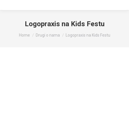
Logopraxis na Kids Festu
You are here:
Home
Drugi o nama
Logopraxis na Kids Festu