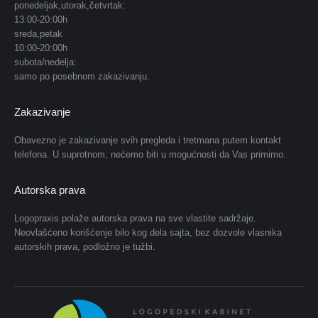
in
in
in
in
in
in
ponedeljak,utorak,četvrtak:
13:00-20:00h
new
new
new
new
new
new
sreda,petak
window
window
window
window
window
window
10:00-20:00h
subota/nedelja:
samo po posebnom zakazivanju.
Zakazivanje
Obavezno je zakazivanje svih pregleda i tretmana putem kontakt
telefona. U suprotnom, nećemo biti u mogućnosti da Vas primimo.
Autorska prava
Logopraxis polaže autorska prava na sve vlastite sadržaje.
Neovlašćeno korišćenje bilo kog dela sajta, bez dozvole vlasnika
autorskih prava, podložno je tužbi.