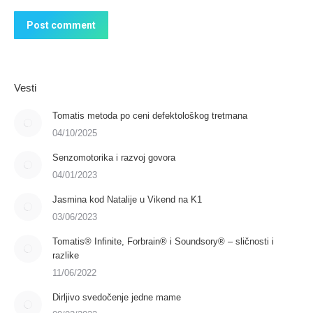
Post comment
Vesti
Tomatis metoda po ceni defektološkog tretmana
04/10/2025
Senzomotorika i razvoj govora
04/01/2023
Jasmina kod Natalije u Vikend na K1
03/06/2023
Tomatis® Infinite, Forbrain® i Soundsory® – sličnosti i
razlike
11/06/2022
Dirljivo svedočenje jedne mame