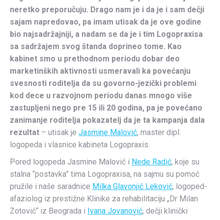
neretko preporučuju. Drago nam je i da je i sam dečji
sajam napredovao, pa imam utisak da je ove godine
bio najsadržajniji, a nadam se da je i tim Logopraxisa
sa sadržajem svog štanda doprineo tome. Kao
kabinet smo u prethodnom periodu dobar deo
marketinških aktivnosti usmeravali ka povećanju
svesnosti roditelja da su govorno-jezički problemi
kod dece u razvojnom periodu danas mnogo više
zastupljeni nego pre 15 ili 20 godina, pa je povećano
zanimanje roditelja pokazatelj da je ta kampanja dala
rezultat
– utisak je
Jasmine Malović
, master dipl.
logopeda i vlasnice kabineta Logopraxis.
Pored logopeda Jasmine Malović i
Nede Radić
, koje su
stalna “postavka” tima Logopraxisa, na sajmu su pomoć
pružile i naše saradnice
Milka Glavonjić Leković
, logoped-
afaziolog iz prestižne Klinike za rehabilitaciju „Dr Milan
Zotović“ iz Beograda i
Ivana Jovanović
, dečji klinički