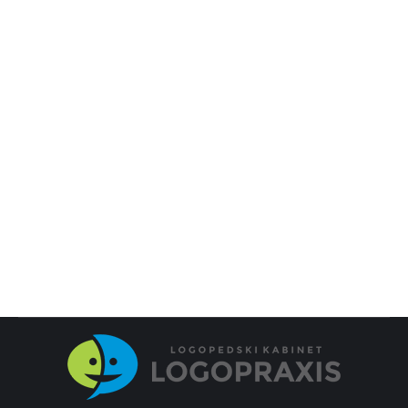
Terapija senzorne integracije u
Beogradu i Kragujevcu
Vesti
By
Admin
11/24/2020
Leave a comment
Kažu vam da je sve u redu, da je dete još malo, ali vi
vidite da nešto ipak nije kako treba. Čuli ste da je
možda u pitanju nekakva senzorna integracija.
Možda ste primetili da je razdražljivo, impulsivno ili
da se smiruje. Možda nespretno trči, pada i ima
smetnje u koordinaciji ili je ponekad preosetljivo…