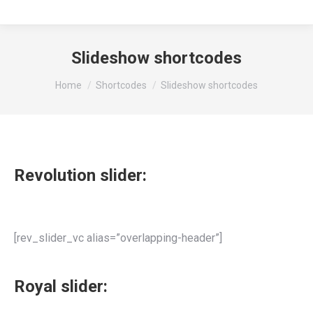
Slideshow shortcodes
You are here:
Home
Shortcodes
Slideshow shortcodes
Revolution slider:
[rev_slider_vc alias=”overlapping-header”]
Royal slider: