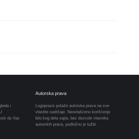
Autorska prava
leda i
Logopraxis polaže autorska prava na sve
U
vlastite sadržaje. Neovlašćeno korišćenje
osti da Vas
bilo kog dela sajta, bez dozvole vlasnika
autorskih prava, podložno je tužbi.