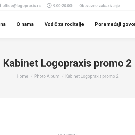
office@logopraxis.rs
9:00-20:00h
Obavezno zakazivanje
tna
O nama
Vodič za roditelje
Poremećaji govora
Kabinet Logopraxis promo 2
You are here:
Home
Photo Album
Kabinet Logopraxis promo 2