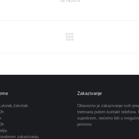
10/19/2015
reme
Zakazivanje
,utorak,četvrtak:
Obavezno je zakazivanje svih preg
0h
tretmana putem kontakt telefona. 
k
suprotnom, nećemo biti u mogućn
0h
primimo.
elja:
osebnom zakazivanju.