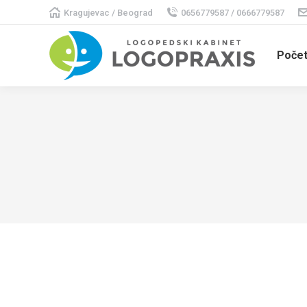
Kragujevac / Beograd
0656779587 / 0666779587
Poče